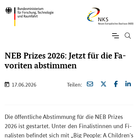
NEB Pri­zes 2026: Jetzt für die Fa­
vo­ri­ten ab­stim­men
17.06.2026
Tei­len:
Die öf­fent­li­che Ab­stim­mung für die
NEB Prizes
2026 ist ge­star­tet. Unter den Fi­na­lis­tin­nen und Fi­
na­lis­ten be­fin­det sich mit „
Big People: A Children's