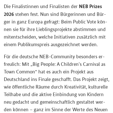
NEB Prizes
Die Fi­na­lis­tin­nen und Fi­na­lis­ten der
2026
ste­hen fest. Nun sind Bür­ge­rin­nen und Bür­
ger in ganz Eu­ro­pa ge­fragt: Beim
Public Vote
kön­
nen sie für ihre Lieb­lings­pro­jek­te ab­stim­men und
mit­ent­schei­den, wel­che In­itia­ti­ven zu­sätz­lich mit
einem Pu­bli­kums­preis aus­ge­zeich­net wer­den.
Für die deut­sche
NEB-Community
be­son­ders er­
freu­lich: Mit „
Big People: A Children's Carnival as
Town Common
“ hat es auch ein Pro­jekt aus
Deutsch­land ins Fi­na­le ge­schafft. Das Pro­jekt zeigt,
wie öf­fent­li­che Räume durch Krea­ti­vi­tät, kul­tu­rel­le
Teil­ha­be und die ak­ti­ve Ein­bin­dung von Kin­dern
neu ge­dacht und ge­mein­schaft­lich ge­stal­tet wer­
den kön­nen – ganz im Sinne der Werte des Neuen