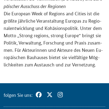
päi­scher Aus­schuss der Re­gio­nen
Die
European Week of Regions and Cities
ist die
größ­te jähr­li­che Ver­an­stal­tung Eu­ro­pas zu Re­gio­
nal­ent­wick­lung und Ko­hä­si­ons­po­li­tik. Unter dem
Motto „
Strong regions, strong Europe
“ bringt sie
Po­li­tik, Ver­wal­tung, For­schung und Pra­xis zu­sam­
men. Für Ak­teu­rin­nen und Ak­teu­re des Neuen Eu­
ro­päi­schen Bau­hau­ses bie­tet sie viel­fäl­ti­ge Mög­
lich­kei­ten zum Aus­tausch und zur Ver­net­zung.
fol­gen Sie uns: