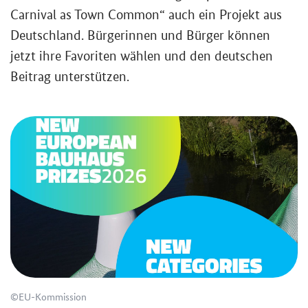
Carnival as Town Common
“ auch ein Pro­jekt aus
Deutsch­land. Bür­ge­rin­nen und Bür­ger kön­nen
jetzt ihre Fa­vo­ri­ten wäh­len und den deut­schen
Bei­trag un­ter­stüt­zen.
©EU-​Kommission