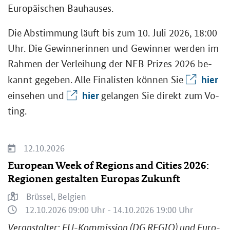
Eu­ro­päi­schen Bau­hau­ses.
Die Ab­stim­mung läuft bis zum 10. Juli 2026, 18:00
Uhr. Die Ge­win­ne­rin­nen und Ge­win­ner wer­den im
Rah­men der Ver­lei­hung der
NEB Prizes 2026
be­
hier
kannt ge­ge­ben. Alle Fi­na­lis­ten kön­nen Sie
hier
ein­se­hen und
ge­lan­gen Sie di­rekt zum Vo­
ting.
12.10.2026
Eu­ropean Week of Re­gi­ons and Ci­ties 2026:
Re­gio­nen ge­stal­ten Eu­ro­pas Zu­kunft
Brüs­sel, Bel­gi­en
12.10.2026 09:00 Uhr - 14.10.2026 19:00 Uhr
Ver­an­stal­ter: EU-​Kommission (DG REGIO) und Eu­ro­