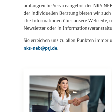
um­fang­rei­che Ser­vice­an­ge­bot der NKS N
der in­di­vi­du­el­len Be­ra­tung bie­ten wir auch
che In­for­ma­tio­nen über un­se­re Web­sei­te, u
News­let­ter oder in In­for­ma­ti­ons­ver­an­stal­
Sie er­rei­chen uns zu allen Punk­ten immer 
nks-​neb@ptj.de
.