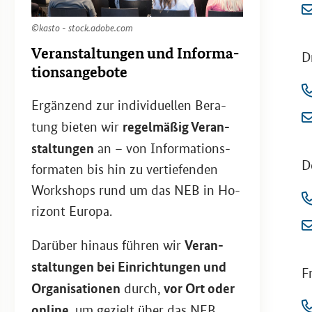
©kasto - stock.adobe.com
Ver­an­stal­tun­gen und In­for­ma­
Dr
ti­ons­an­ge­bo­te
Er­gän­zend zur in­di­vi­du­el­len Be­ra­
re­gel­mä­ßig Ver­an­
tung bie­ten wir
stal­tun­gen
an – von In­for­ma­ti­ons­
Do
for­ma­ten bis hin zu ver­tie­fen­den
Work­shops rund um das NEB in Ho­
ri­zont Eu­ro­pa.
Ver­an­
Dar­über hin­aus füh­ren wir
stal­tun­gen bei Ein­rich­tun­gen und
Fr
Or­ga­ni­sa­tio­nen
vor Ort oder
durch,
on­line
, um ge­zielt über das NEB,