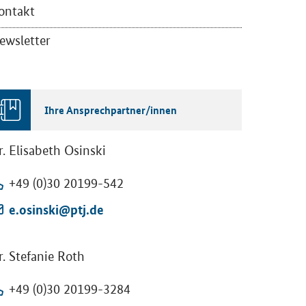
on­takt
ws­let­ter
Ihre An­sprech­part­ner/innen
. Eli­sa­beth Os­in­ski
+49 (0)30 20199-​542
e.os­in­ski@ptj.de
. Ste­fa­nie Roth
+49 (0)30 20199-​3284